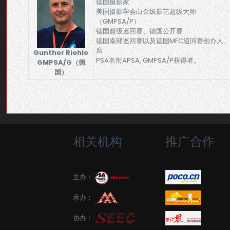
德国摄影家
美国摄影学会白金级影艺超级大师
（GMPSA/P）
德国超级巡回赛、德国公开赛
德国南部巡回赛以及德国MFC巡回赛创办人
席
Gunther Riehle
PSA名衔APSA, GMPSA/P获得者。
GMPSA/G（德
国）
相关机构
推广合作
主办：
承办：
协办：