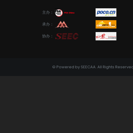
主办：
承办：
协办：
© Powered by SEECAA. All Rights Reser